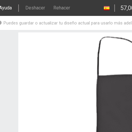
57,0
Ayuda
Deshacer
Rehacer
Puedes guardar o actualizar tu diseño actual para usarlo más ade