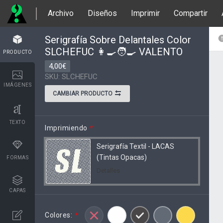
Archivo
Diseños
Imprimir
Compartir
Serigrafía Sobre Delantales Color
SLCHEFUC 👩‍🍳🧑‍🍳 VALENTO
PRODUCTO
4,00€
SKU: SLCHEFUC
IMÁGENES
CAMBIAR PRODUCTO
TEXTO
Imprimiendo
*
Serigrafía Textil - LACAS
(Tintas Opacas)
FORMAS
Detalles
CAPAS
Colores:
*