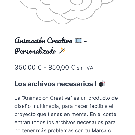
Animación Creativa
–
Personalizada
Rango
350,00
€
-
850,00
€
sin IVA
de
Los archivos necesarios !
precios:
desde
La “Animación Creativa” es un producto de
diseño multimedia, para hacer factible el
350,00 €
proyecto que tienes en mente. En el coste
hasta
entran todos los archivos necesarios para
850,00 €
no tener más problemas con
tu Marca o