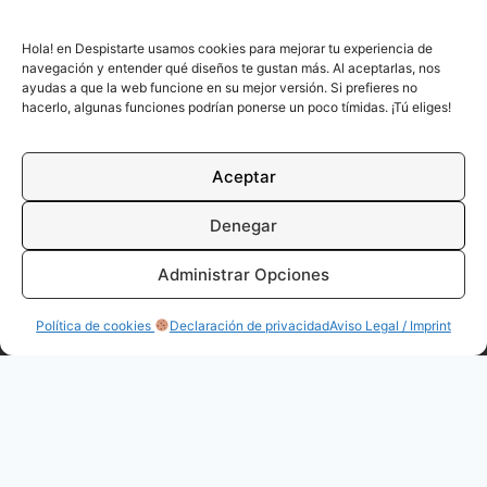
Colaborativo
Hola! en Despistarte usamos cookies para mejorar tu experiencia de
navegación y entender qué diseños te gustan más. Al aceptarlas, nos
ayudas a que la web funcione en su mejor versión. Si prefieres no
Profesional
hacerlo, algunas funciones podrían ponerse un poco tímidas. ¡Tú eliges!
Aceptar
Denegar
Aviso Legal
Administrar Opciones
Política de Privacidad
Política de cookies
Declaración de privacidad
Aviso Legal / Imprint
Política de cookies (UE)
Términos y condiciones