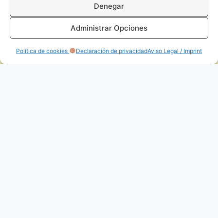
Denegar
Talleres
Administrar Opciones
Política de cookies
Declaración de privacidad
Aviso Legal / Imprint
Tutoriales
Aviso Legal
Política de Privacidad
Política de cookies (UE)
Términos y condiciones