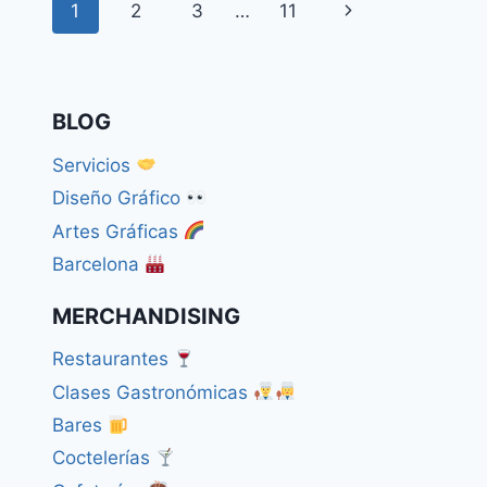
Navegación
Siguiente
1
2
3
…
11
de
página
página
BLOG
Servicios
Diseño Gráfico
Artes Gráficas
Barcelona
MERCHANDISING
Restaurantes
Clases Gastronómicas
Bares
Coctelerías