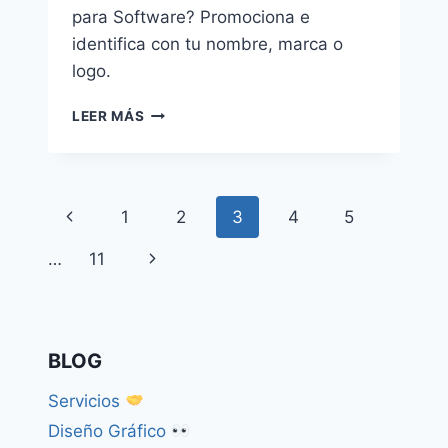
para Software? Promociona e
identifica con tu nombre, marca o
logo.
SOFTWARE
LEER MÁS
Navegación
Página
1
2
3
4
5
de
anterior
Siguiente
…
11
página
página
BLOG
Servicios
Diseño Gráfico