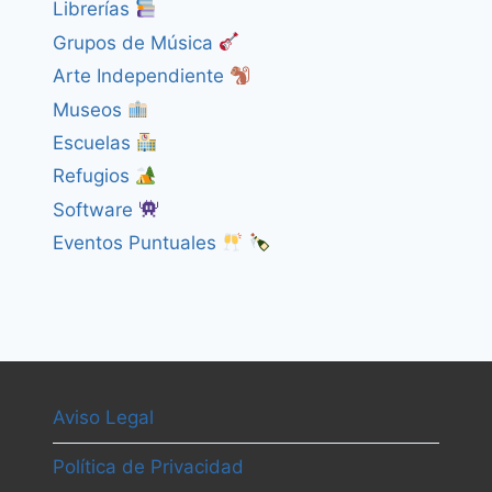
Librerías
Grupos de Música
Arte Independiente
Museos
Escuelas
Refugios
Software
Eventos Puntuales
Aviso Legal
Política de Privacidad