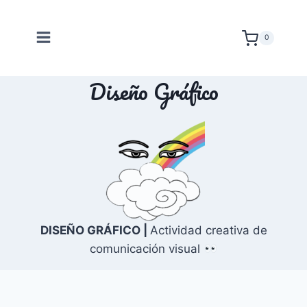
Saltar
al
0
contenido
Diseño Gráfico
DISEÑO GRÁFICO |
Actividad creativa de
comunicación visual