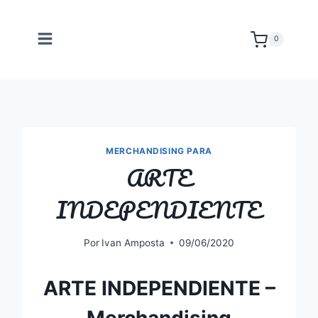
Saltar
al
0
contenido
MERCHANDISING PARA
ARTE
INDEPENDIENTE
Por
Ivan Amposta
09/06/2020
ARTE INDEPENDIENTE –
Merchandising