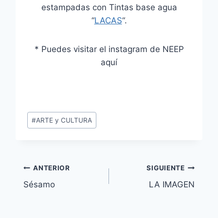
estampadas con Tintas base agua
“
LACAS
“.
* Puedes visitar el instagram de NEEP
aquí
Etiquetas
#
ARTE y CULTURA
de
la
entrada:
Navegación
ANTERIOR
SIGUIENTE
Sésamo
LA IMAGEN
de
entradas