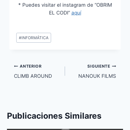
* Puedes visitar el instagram de “OBRIM
EL CODI”
aquí
Etiquetas
#
INFORMÁTICA
de
la
entrada:
Navegación
ANTERIOR
SIGUIENTE
CLIMB AROUND
NANOUK FILMS
de
entradas
Publicaciones Similares