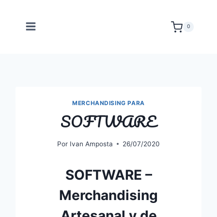
Saltar
al
0
contenido
MERCHANDISING PARA
SOFTWARE
Por
Ivan Amposta
26/07/2020
SOFTWARE –
Merchandising
Artesanal y de