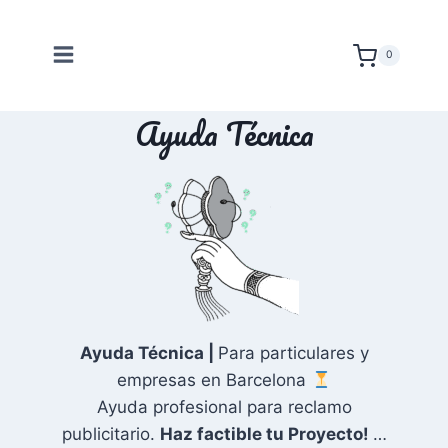
Saltar
al
0
contenido
Ayuda Técnica
Ayuda Técnica |
Para particulares y
empresas en Barcelona
Ayuda profesional para reclamo
publicitario.
Haz factible tu Proyecto!
…