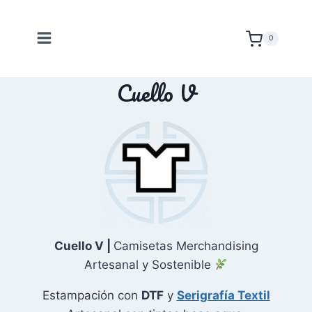
Saltar
al
0
contenido
Cuello V
Cuello V |
Camisetas Merchandising
Artesanal y Sostenible
Estampación con
DTF
y
Serigrafía Textil