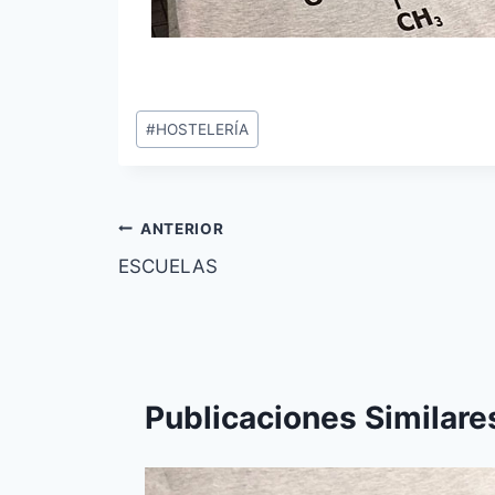
Etiquetas
#
HOSTELERÍA
de
la
entrada:
Navegación
ANTERIOR
ESCUELAS
de
entradas
Publicaciones Similare