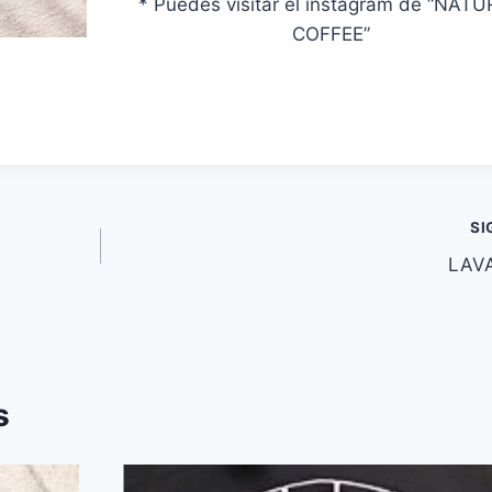
* Puedes visitar el instagram de “NAT
COFFEE”
SI
LAV
s