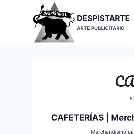
Saltar
al
DESPISTARTE
contenido
ARTE PUBLICITARIO
CA
P
CAFETERÍAS | Merch
Merchandising pa