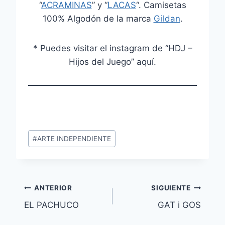
“
ACRAMINAS
” y “
LACAS
“. Camisetas
100% Algodón de la marca
Gildan
.
* Puedes visitar el instagram de “HDJ –
Hijos del Juego” aquí.
Etiquetas
#
ARTE INDEPENDIENTE
de
la
entrada:
Navegación
ANTERIOR
SIGUIENTE
EL PACHUCO
GAT i GOS
de