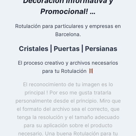
Decoración Informativa y
Promocional! …
Rotulación para particulares y empresas en
Barcelona.
Cristales
|
Puertas
|
Persianas
El proceso creativo y archivos necesarios
para tu Rotulación
El reconocimiento de tu imagen es lo
principal ! Por eso me gusta tratarla
personalmente desde el principio. Miro que
el formato del archivo sea el correcto, que
tenga la resolución y el tamaño adecuado
para su aplicación sobre el producto
necesario. Una buena Rotulación para tu