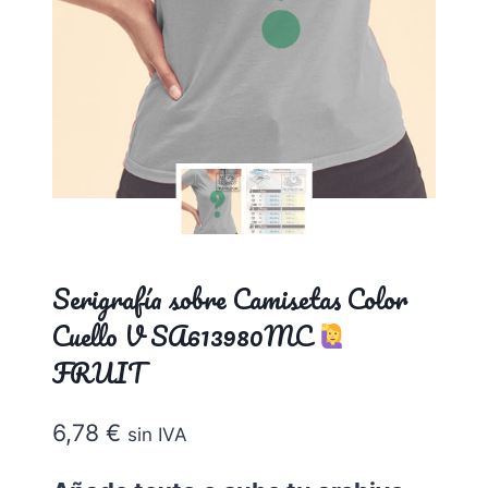
Serigrafía sobre Camisetas Color
Cuello V SA613980MC
FRUIT
6,78
€
sin IVA