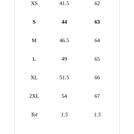
XS
41.5
62
S
44
63
M
46.5
64
L
49
65
XL
51.5
66
2XL
54
67
Tol
1.5
1.5