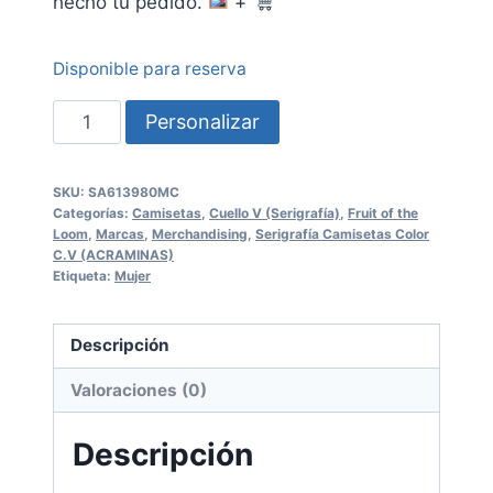
hecho tu pedido.
+
Disponible para reserva
Serigrafía
Personalizar
sobre
Camisetas
SKU:
SA613980MC
Color
Categorías:
Camisetas
,
Cuello V (Serigrafía)
,
Fruit of the
Cuello
Loom
,
Marcas
,
Merchandising
,
Serigrafía Camisetas Color
C.V (ACRAMINAS)
V
Etiqueta:
Mujer
SA613980MC
Descripción
FRUIT
cantidad
Valoraciones (0)
Descripción