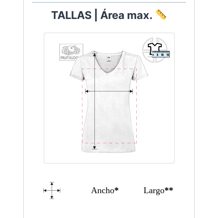
T
ALLAS | Área max.
Ancho
*
Largo
**