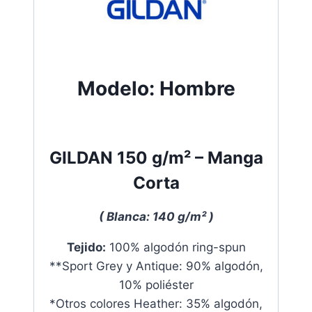
Modelo:
Hombre
GILDAN
150 g/m²
– Manga
Cort
a
( Blanca: 140 g/m² )
T
ejido:
100% algodón
ring-spun
*
*Sport Grey y Antique: 90% algodón,
10% poliéster
*Otros colores Heather: 35% algodón,