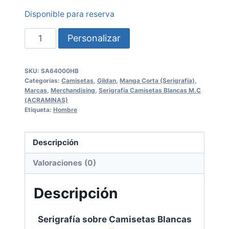
Disponible para reserva
Serigrafía
Personalizar
sobre
Camisetas
SKU:
SA64000HB
Blancas
Categorías:
Camisetas
,
Gildan
,
Manga Corta (Serigrafía)
,
SA64000HB
Marcas
,
Merchandising
,
Serigrafía Camisetas Blancas M.C
(ACRAMINAS)
Etiqueta:
Hombre
GILDAN
cantidad
Descripción
Valoraciones (0)
Descripción
Serigrafía sobre Camisetas Blancas