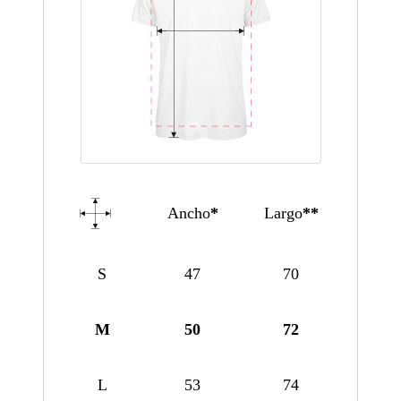
Ancho
*
Largo
**
S
47
70
M
50
72
L
53
74