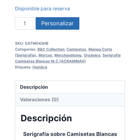
Disponible para reserva
Serigrafía
Personalizar
sobre
Camisetas
SKU:
SATM042HB
Blancas
Categorías:
B&C Collection
,
Camisetas
,
Manga Corta
SATM042HB
(Serigrafía)
,
Marcas
,
Merchandising
,
Orgánico
,
Serigrafía
Camisetas Blancas M.C (ACRAMINAS)
Etiqueta:
Hombre
B&C
cantidad
Descripción
Valoraciones (0)
Descripción
Serigrafía sobre Camisetas Blancas