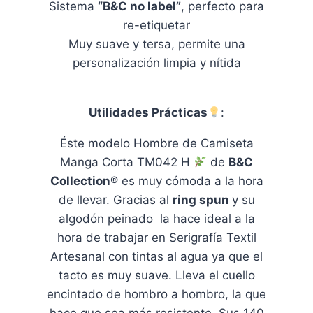
Sistema
“B&C no label”
, perfecto para
re-etiquetar
Muy suave y tersa, permite una
personalización limpia y nítida
U
tilidades Prácticas
:
Éste modelo Hombre de Camiseta
Manga Corta TM042 H
de
B&C
Collection®
es muy cómoda a la hora
de llevar. Gracias al
ring spun
y su
algodón peinado la hace ideal a la
hora de trabajar en Serigrafía Textil
Artesanal con tintas al agua ya que el
tacto es muy suave
. Lleva el cuello
encintado de hombro a hombro, la que
hace que sea más resistente. Sus 140