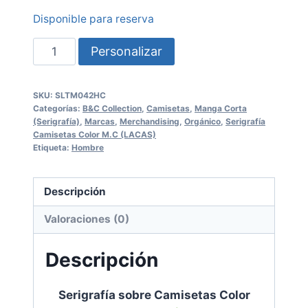
Disponible para reserva
Serigrafía
Personalizar
sobre
Camisetas
SKU:
SLTM042HC
Color
Categorías:
B&C Collection
,
Camisetas
,
Manga Corta
SLTM042HC
(Serigrafía)
,
Marcas
,
Merchandising
,
Orgánico
,
Serigrafía
Camisetas Color M.C (LACAS)
Etiqueta:
Hombre
B&C
cantidad
Descripción
Valoraciones (0)
Descripción
Serigrafía sobre Camisetas Color