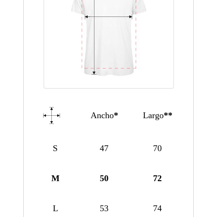
Ancho
*
Largo
**
S
47
70
M
50
72
L
53
74