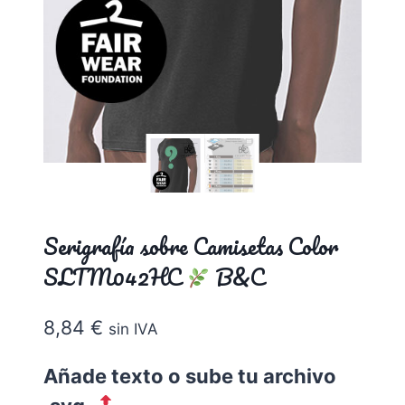
Serigrafía sobre Camisetas Color
SLTM042HC
B&C
8,84
€
sin IVA
Añade texto o sube tu archivo