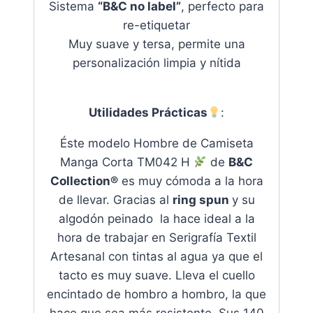
Sistema
“B&C no label”
, perfecto para
re-etiquetar
Muy suave y tersa, permite una
personalización limpia y nítida
U
tilidades Prácticas
:
Éste modelo Hombre de Camiseta
Manga Corta TM042 H
de
B&C
Collection®
es muy cómoda a la hora
de llevar. Gracias al
ring spun
y su
algodón peinado la hace ideal a la
hora de trabajar en Serigrafía Textil
Artesanal con tintas al agua ya que el
tacto es muy suave
. Lleva el cuello
encintado de hombro a hombro, la que
hace que sea más resistente. Sus 140