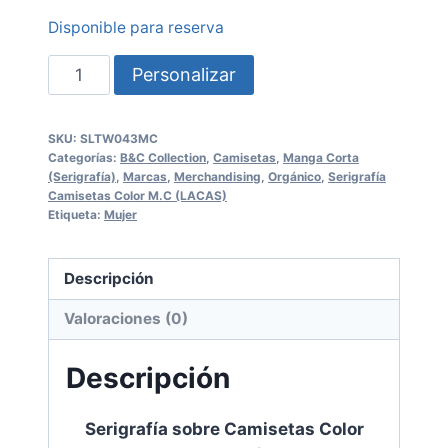
Disponible para reserva
Serigrafía
Personalizar
sobre
Camisetas
SKU:
SLTW043MC
Color
Categorías:
B&C Collection
,
Camisetas
,
Manga Corta
SLTW043MC
(Serigrafía)
,
Marcas
,
Merchandising
,
Orgánico
,
Serigrafía
Camisetas Color M.C (LACAS)
Etiqueta:
Mujer
B&C
cantidad
Descripción
Valoraciones (0)
Descripción
Serigrafía sobre Camisetas Color