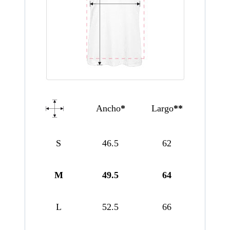
Ancho
*
Largo
**
S
46.5
62
M
49.5
64
L
52.5
66