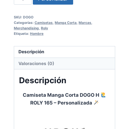
Manga
Corta
SKU:
DOGO
DOGO
Categorías:
Camisetas
,
Manga Corta
,
Marcas
,
H
Merchandising
,
Roly
Etiqueta:
Hombre
ROLY
165
Descripción
-
Valoraciones (0)
Personalizada
Descripción
cantidad
Camiseta Manga Corta DOGO H
ROLY 165 – Personalizada