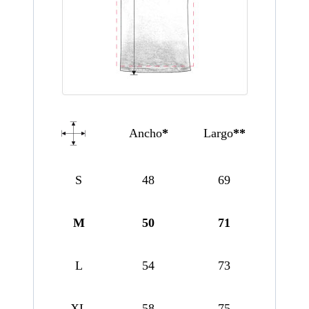
Ancho
*
Largo
**
S
48
69
M
50
71
L
54
73
XL
58
75