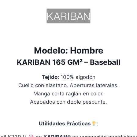
Modelo:
Hombre
KARIBAN
165 GM²
– Baseball
T
ejido:
100% algodón
Cuello con elastano. Aberturas laterales.
Manga corta raglán en color.
Acabados con doble pespunte.
Utilidades Prácticas
:
ball K330 H
de
KARIBAN®
es reconocido mundialme