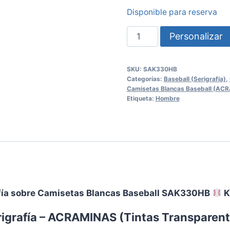
Disponible para reserva
Serigrafía
Personalizar
sobre
Camisetas
SKU:
SAK330HB
Blancas
Categorías:
Baseball (Serigrafía)
,
Baseball
Camisetas Blancas Baseball (AC
Etiqueta:
Hombre
SAK330HB
KARIBAN
cantidad
fía sobre Camisetas Blancas Baseball SAK330HB
K
rigrafía – ACRAMINAS (
Tintas Transparen