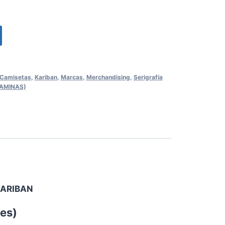
Camisetas
,
Kariban
,
Marcas
,
Merchandising
,
Serigrafía
RAMINAS)
ARIBAN
tes
)