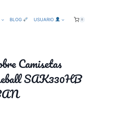
BLOG
USUARIO
0
sobre Camisetas
aseball SAK330HB
BAN