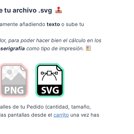
e tu archivo .svg
ctamente añadiendo
texto
o sube tu
or, pa
ra poder hacer bien el cálculo en los
a
serigrafía
como tipo de impresión.
talles de tu Pedido (cantidad, tamaño,
 las pantallas desde el
carrito
una vez has