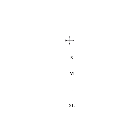
S
M
L
XL