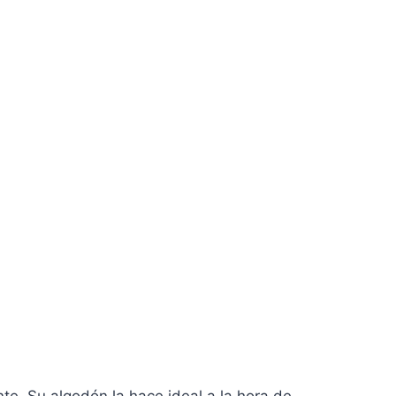
nte
.
Su algodón la hace ideal a la hora de