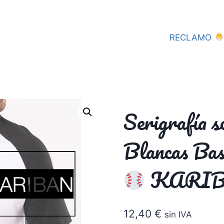
RECLAMO
Serigrafía 
Blancas B
KARI
12,40
€
sin IVA