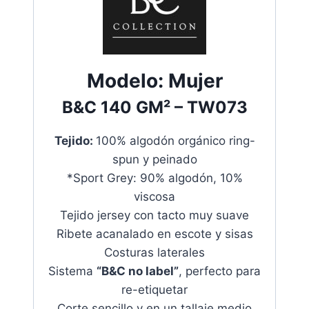
Modelo:
Mujer
B&C
140 GM²
– TW073
Tejido:
100% algodón orgánico ring-
spun y peinado
*Sport Grey: 90% algodón, 10%
viscosa
Tejido jersey con tacto muy suave
Ribete acanalado en escote y sisas
Costuras laterales
Sistema
“B&C no label”
, perfecto para
re-etiquetar
Corte sencillo y en un tallaje medio