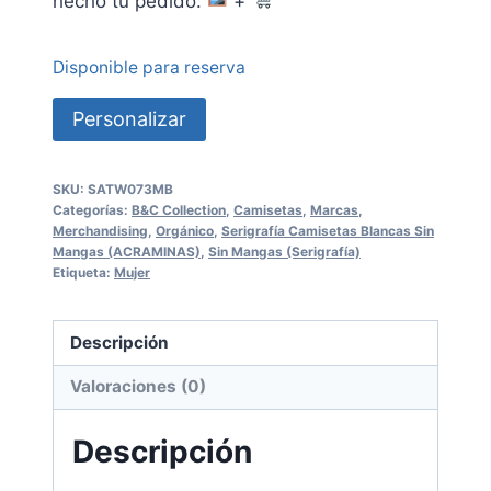
hecho tu pedido.
+
Disponible para reserva
Personalizar
SKU:
SATW073MB
Categorías:
B&C Collection
,
Camisetas
,
Marcas
,
Merchandising
,
Orgánico
,
Serigrafía Camisetas Blancas Sin
Mangas (ACRAMINAS)
,
Sin Mangas (Serigrafía)
Etiqueta:
Mujer
Descripción
Valoraciones (0)
Descripción