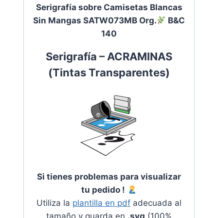
Serigrafía sobre Camisetas Blancas
Sin Mangas SATW073MB Org.
B&C
140
Serigrafía – ACRAMINAS
(
Tintas Transparentes
)
Si tienes problemas para visualizar
tu pedido !
Utiliza la
plantilla en pdf
adecuada al
tamaño y guarda en
.svg
(100%