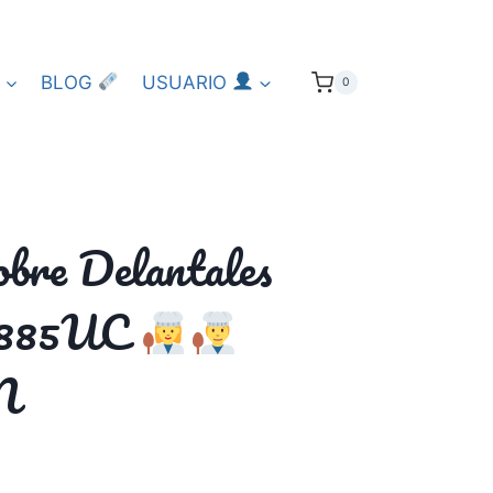
BLOG
USUARIO
0
obre Delantales
K885UC
N