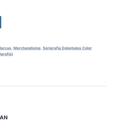
arcas
,
Merchandising
,
Serigrafía Delantales Color
igrafía)
BAN