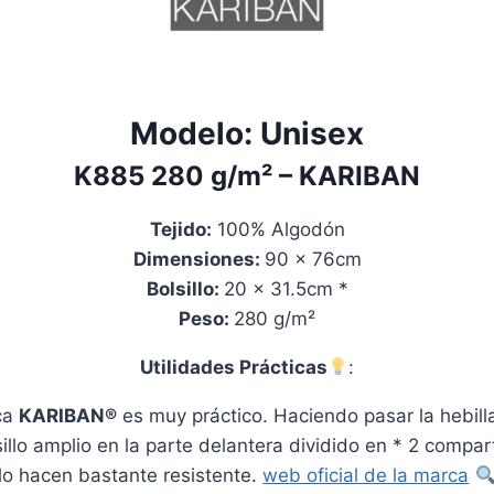
Modelo:
Unisex
K885
280 g/m²
– KARIBAN
Tejido:
100% Algodón
Dimensiones:
90 x 76cm
Bolsillo:
20 x 31.5cm *
Peso:
280 g/m²
Utilidades Prácticas
:
ca
KARIBAN®
es muy práctico. Haciendo pasar la hebilla
olsillo amplio en la parte delantera dividido en * 2 comp
lo hacen bastante resistente
.
web oficial de la marca