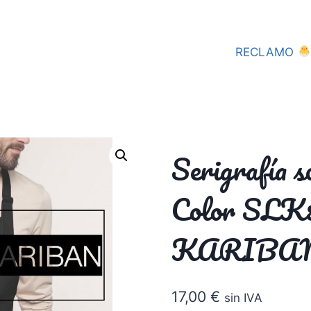
RECLAMO
Serigrafía s
Color SL
KARIBA
17,00
€
sin IVA