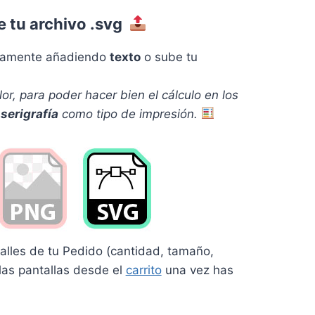
e tu archivo .svg
ctamente añadiendo
texto
o sube tu
or, pa
ra poder hacer bien el cálculo en los
a
serigrafía
como tipo de impresión.
talles de tu Pedido (cantidad, tamaño,
 las pantallas desde el
carrito
una vez has