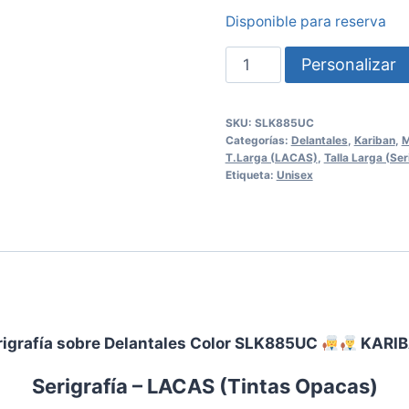
Disponible para reserva
Serigrafía
Personalizar
sobre
Delantales
SKU:
SLK885UC
Color
Categorías:
Delantales
,
Kariban
,
M
SLK885UC
T.Larga (LACAS)
,
Talla Larga (Ser
Etiqueta:
Unisex
KARIBAN
cantidad
rigrafía sobre Delantales Color SLK885UC
KARI
Serigrafía – LACAS
(
Tintas Opacas
)