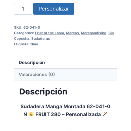
Sudadera
Personalizar
Manga
Montada
SKU:
62-041-0
62-
Categorías:
Fruit of the Loom
,
Marcas
,
Merchandising
,
Sin
041-
Capucha
,
Sudaderas
Etiqueta:
Niño
0
N
Descripción
FRUIT
Valoraciones (0)
280
-
Descripción
Personalizada
Sudadera Manga Montada 62-041-0
cantidad
N
FRUIT 280 – Personalizada