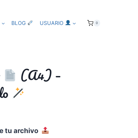
BLOG
USUARIO
0
a
(A4) –
ado
e tu archivo