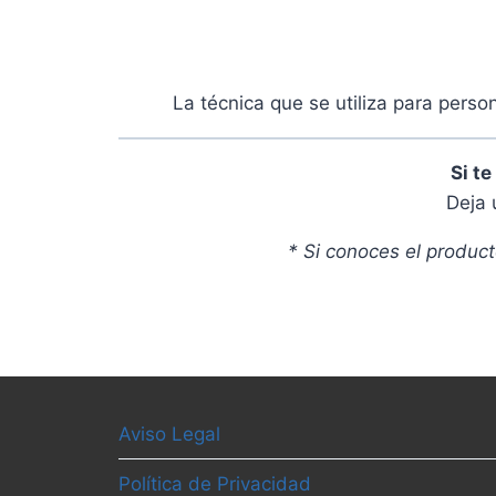
La técnica que se utiliza para perso
Si t
Deja 
* Si conoces el produc
Aviso Legal
Política de Privacidad