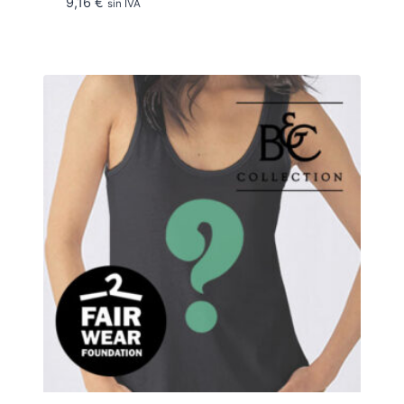
9,16
€
sin IVA