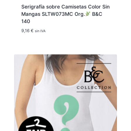
Serigrafía sobre Camisetas Color Sin
Mangas SLTW073MC Org.
B&C
140
9,16
€
sin IVA