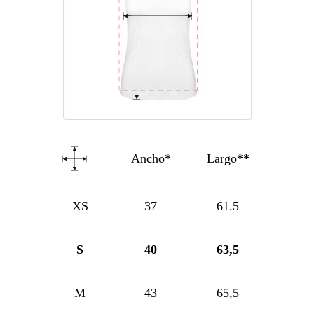
Ancho
*
Largo
**
XS
37
61.5
S
40
63,5
M
43
65,5