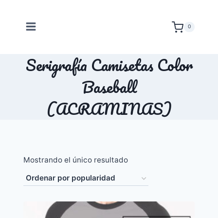
Saltar
al
0
contenido
Serigrafía Camisetas Color
Baseball
(ACRAMINAS)
Mostrando el único resultado