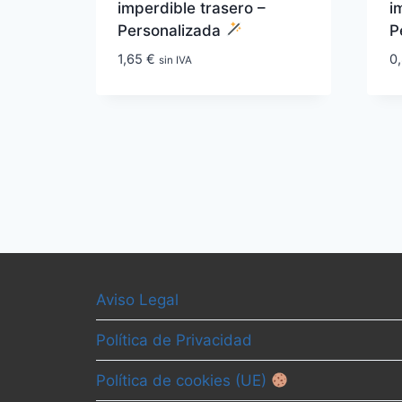
imperdible trasero –
i
Personalizada
P
1,65
€
0
sin IVA
Aviso Legal
Política de Privacidad
Política de cookies (UE)