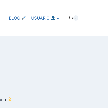
BLOG
USUARIO
0
lona