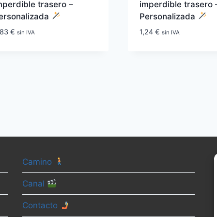
mperdible trasero –
imperdible trasero 
ersonalizada
Personalizada
,83
€
1,24
€
sin IVA
sin IVA
Camino
Canal
Contacto