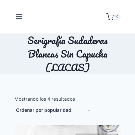
Saltar
al
0
contenido
Serigrafía Sudaderas
Blancas Sin Capucha
(LACAS)
Ordenado
Mostrando los 4 resultados
por
popularidad