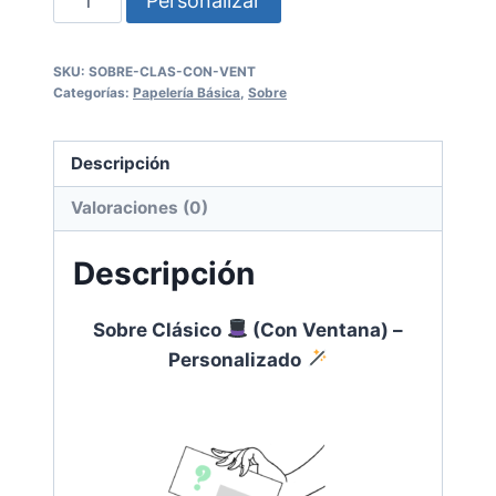
Personalizar
Clásico
SKU:
SOBRE-CLAS-CON-VENT
(Con
Categorías:
Papelería Básica
,
Sobre
Ventana)
-
Descripción
Personalizado
Valoraciones (0)
cantidad
Descripción
Sobre Clásico
(Con Ventana) –
Personalizado