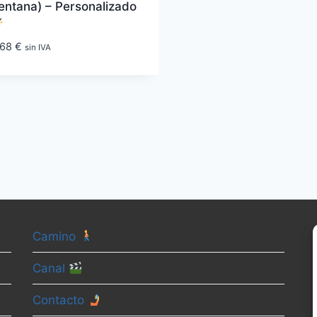
entana) – Personalizado
,68
€
sin IVA
Camino
Canal
Contacto