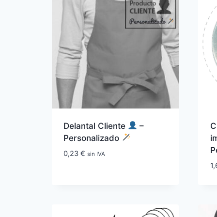
Delantal Cliente
–
C
Personalizado
i
P
0,23
€
sin IVA
1