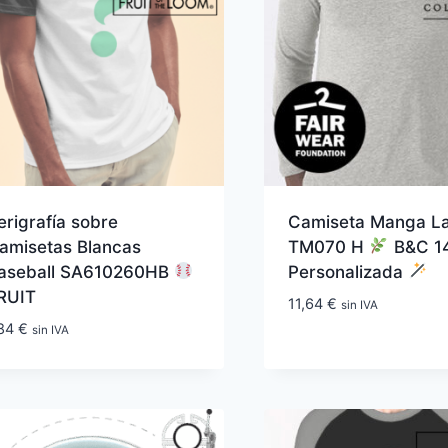
erigrafía sobre
Camiseta Manga L
amisetas Blancas
TM070 H
B&C 14
aseball SA610260HB
Personalizada
RUIT
11,64
€
sin IVA
,84
€
sin IVA