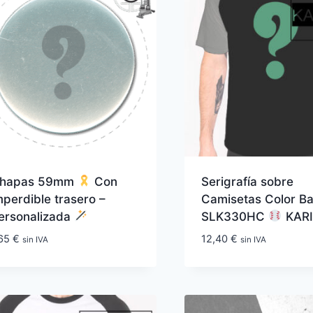
hapas 59mm
Con
Serigrafía sobre
mperdible trasero –
Camisetas Color Ba
ersonalizada
SLK330HC
KAR
,65
€
12,40
€
sin IVA
sin IVA