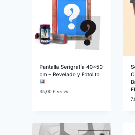
Pantalla Serigrafía 40×50
S
cm – Revelado y Fotolito
C
B
F
35,00
€
sin IVA
7