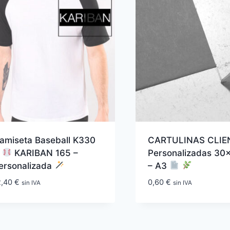
amiseta Baseball K330
CARTULINAS CLI
H
KARIBAN 165 –
Personalizadas 3
ersonalizada
– A3
2,40
€
0,60
€
sin IVA
sin IVA