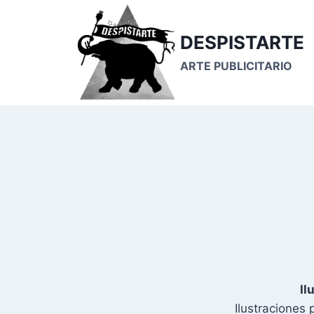
Saltar
al
DESPISTARTE
contenido
ARTE PUBLICITARIO
Il
Ilustraciones 