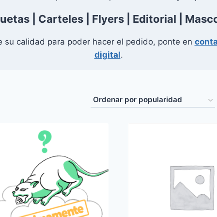
quetas
| Carteles | Flyers | Editorial |
Masc
e su calidad para poder hacer el pedido, ponte
en
cont
digital
.