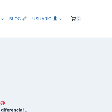
BLOG
USUARIO
0
a
 diferencia!
…