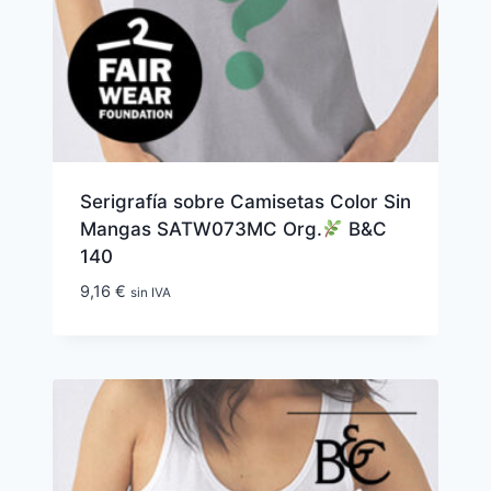
Serigrafía sobre Camisetas Color Sin
Mangas SATW073MC Org.
B&C
140
9,16
€
sin IVA