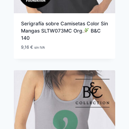
Serigrafía sobre Camisetas Color Sin
Mangas SLTW073MC Org.
B&C
140
9,16
€
sin IVA