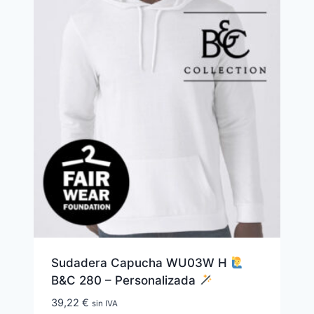
Sudadera Capucha WU03W H
B&C 280 – Personalizada
39,22
€
sin IVA