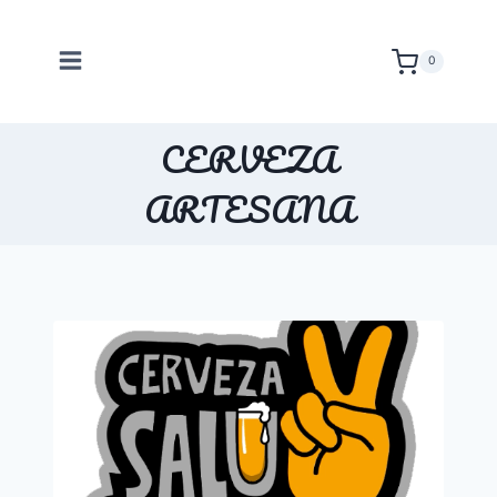
Saltar
al
0
contenido
CERVEZA
ARTESANA