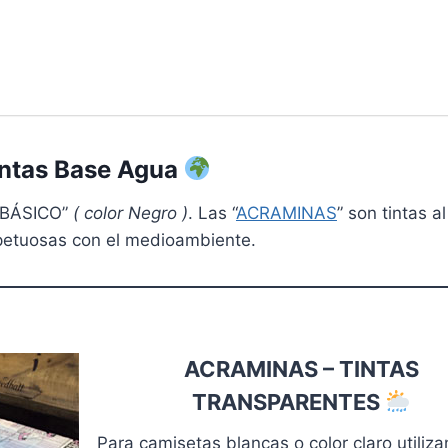
intas Base Agua
“BÁSICO”
( color Negro )
. Las “
ACRAMINAS
” son tintas a
etuosas con el medioambiente.
ACRAMINAS
– TINTAS
TRANSPARENTES
Para camisetas blancas o color claro utiliz