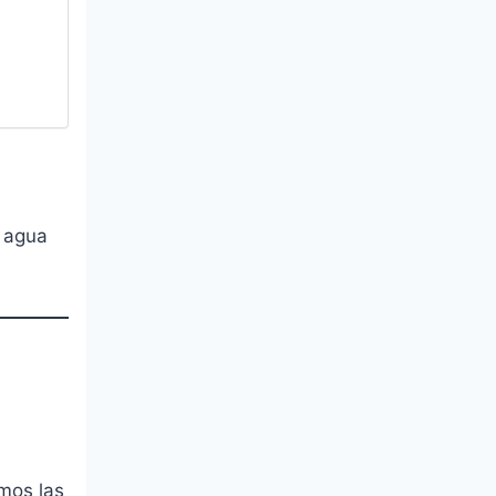
l agua
amos las