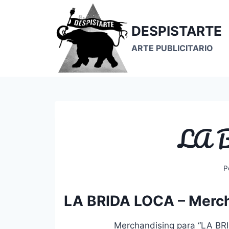
Saltar
al
DESPISTARTE
contenido
ARTE PUBLICITARIO
LA 
P
LA BRIDA LOCA – Mercha
Merchandising para “LA BRI