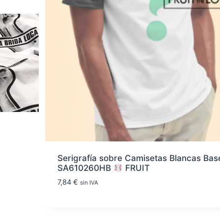
Serigrafía sobre Camisetas Blancas Bas
SA610260HB
FRUIT
7,84
€
sin IVA