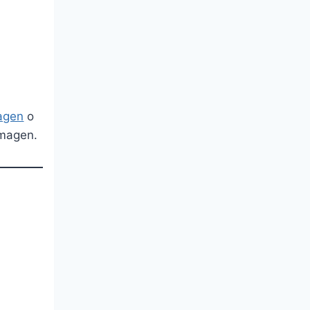
agen
o
imagen.