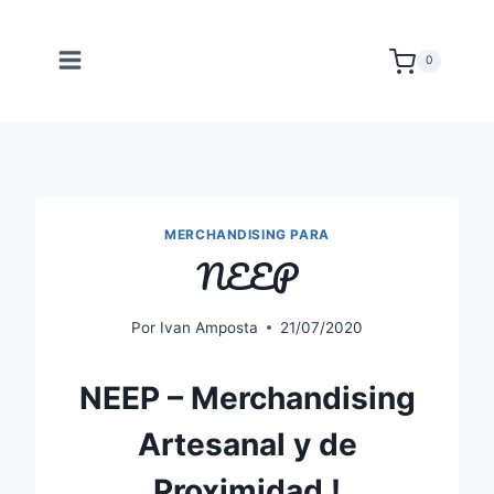
Saltar
al
0
contenido
MERCHANDISING PARA
NEEP
Por
Ivan Amposta
21/07/2020
NEEP – Merchandising
Artesanal y de
Proximidad !