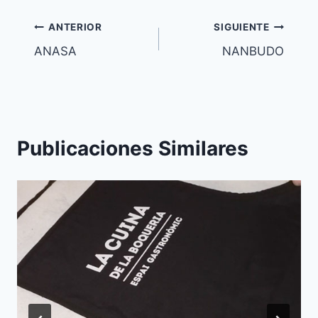
entrada:
Navegación
ANTERIOR
SIGUIENTE
ANASA
NANBUDO
de
entradas
Publicaciones Similares